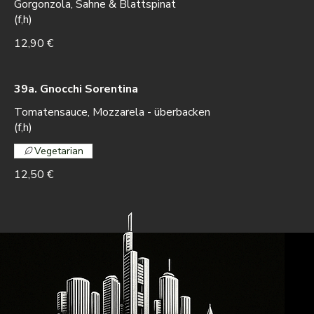
Gorgonzola, Sahne & Blattspinat
(f,h)
12,90 €
39a. Gnocchi Sorentina
Tomatensauce, Mozzarela - überbacken
(f,h)
Vegetarian
12,50 €