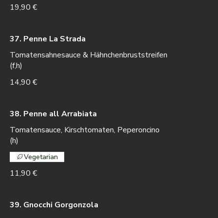
19,90 €
37. Penne La Strada
Tomatensahnesauce & Hähnchenbruststreifen
(f,h)
14,90 €
38. Penne all Arrabiata
Tomatensauce, Kirschtomaten, Peperoncino
(h)
Vegetarian
11,90 €
39. Gnocchi Gorgonzola