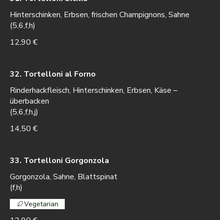
Hinterschinken, Erbsen, frischen Champignons, Sahne
(5,6,f,h)
12,90 €
32. Tortelloni al Forno
Rinderhackfleisch, Hinterschinken, Erbsen, Käse –
überbacken
(5,6,f,h,j)
14,50 €
33. Tortelloni Gorgonzola
Gorgonzola, Sahne, Blattspinat
(f,h)
Vegetarian