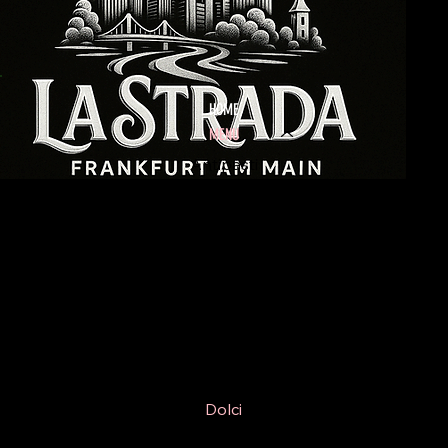
HOME
MENU
Antipasti
Insalate
Pizze
Paste
Schnitzel
Scaloppina
Fisch
Dolci
Getränke