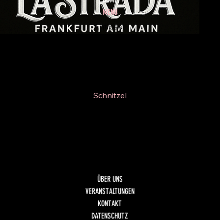
MENU
Antipasti
Insalate
Pizze
Paste
Schnitzel
Scaloppina
Fisch
Dolci
Getränke
ÜBER UNS
VERANSTALTUNGEN
KONTAKT
DATENSCHUTZ