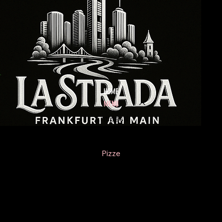
HOME
MENU
Antipasti
Insalate
Pizze
Paste
Schnitzel
Scaloppina