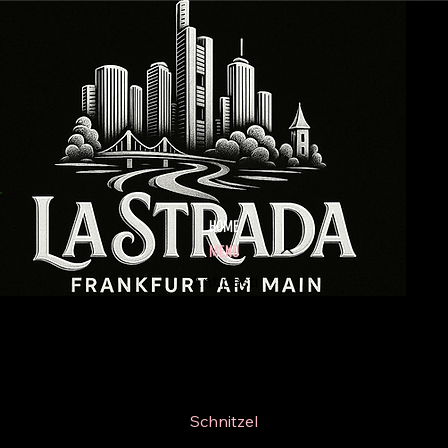
HOME
MENU
Antipasti
Insalate
Pizze
Paste
Schnitzel