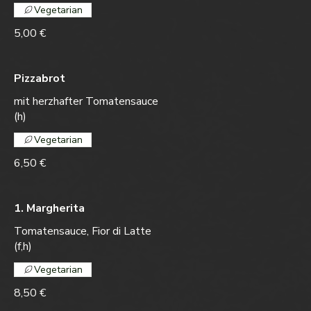
Vegetarian
5,00 €
Pizzabrot
mit herzhafter Tomatensauce
(h)
Vegetarian
6,50 €
1. Margherita
Tomatensauce, Fior di Latte
(f,h)
Vegetarian
8,50 €