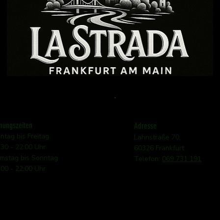
nungszeiten
Adresse
ntag bis Freitag
Lahnstraße 70,
:30 - 22:00 Uhr
60326 Frankfurt
mstag bis Sonntag
Telefon:
069 731 191
:00 - 22:00 Uhr