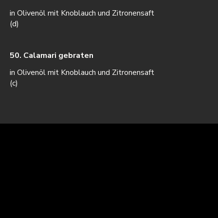
in Olivenöl mit Knoblauch und Zitronensaft
(d)
50. Calamari gebraten
in Olivenöl mit Knoblauch und Zitronensaft
(c)