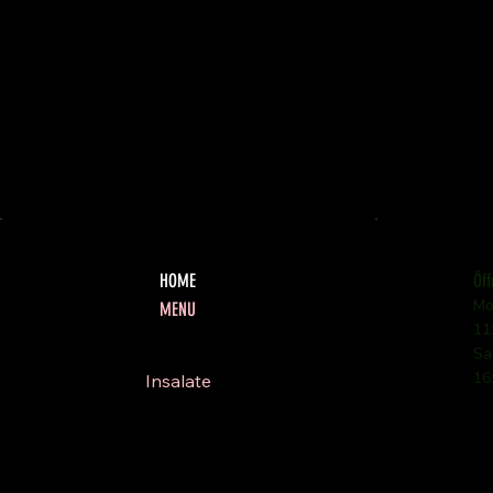
Öff
HOME
Mo
MENU
11
Antipasti
Sa
16
Insalate
Pizze
Paste