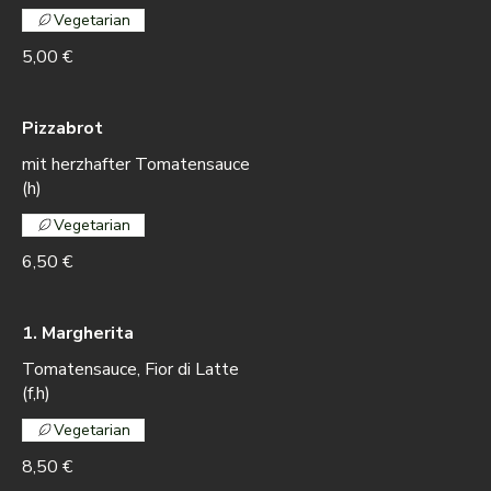
Vegetarian
5,00 €
Pizzabrot
mit herzhafter Tomatensauce
(h)
Vegetarian
6,50 €
1. Margherita
Tomatensauce, Fior di Latte
(f,h)
Vegetarian
8,50 €