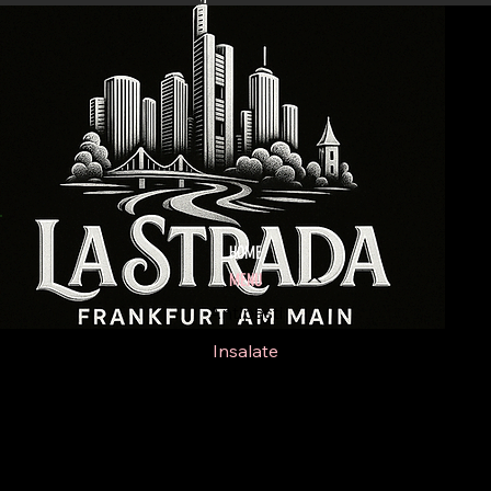
HOME
MENU
Antipasti
Insalate
Pizze
Paste
Schnitzel