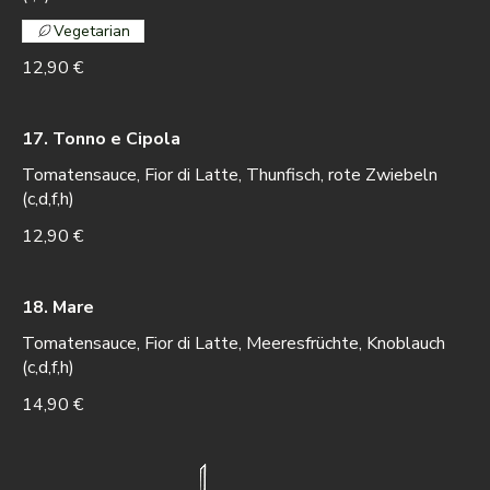
Vegetarian
12,90 €
17. Tonno e Cipola
Tomatensauce, Fior di Latte, Thunfisch, rote Zwiebeln
(c,d,f,h)
12,90 €
18. Mare
Tomatensauce, Fior di Latte, Meeresfrüchte, Knoblauch
(c,d,f,h)
14,90 €