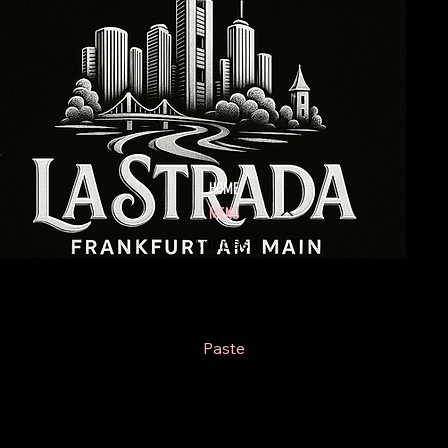
HOME
MENU
Antipasti
Insalate
Pizze
Paste
Schnitzel
Scaloppina