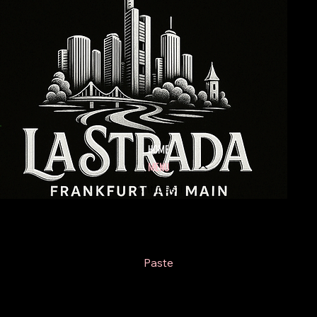
HOME
MENU
Antipasti
Insalate
Pizze
Paste
Schnitzel
Scaloppina