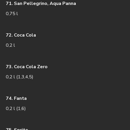
71. San Pellegrino, Aqua Panna
0,75 l
72. Coca Cola
0,2 l
73. Coca Cola Zero
0,2 l (1,3,4,5)
74. Fanta
0,2 l (1,6)
75. Sprite