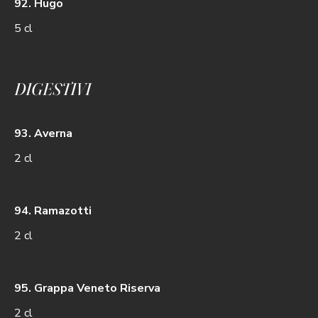
92. Hugo
5 cl
DIGESTIVI
93. Averna
2 cl
94. Ramazotti
2 cl
95. Grappa Veneto Riserva
2 cl