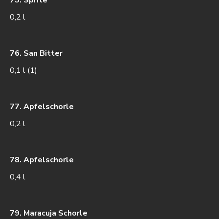
0,2 l
76. San Bitter
0,1 l (1)
77. Apfelschorle
0,2 l
78. Apfelschorle
0,4 l
79. Maracuja Schorle