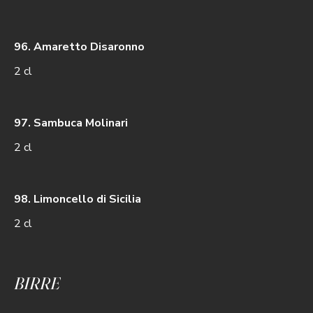
96. Amaretto Disaronno
2 cl
97. Sambuca Molinari
2 cl
98. Limoncello di Sicilia
2 cl
BIRRE